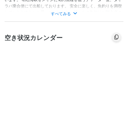
ラバ乗合便にて出船しております。 安全に楽しく、魚釣りを満喫
していただきたいと思っております。 船からの魚釣りが初心者の
すべてみる
方でも、優しい船長が分かりやすく丁寧にレクチャーさせていた
だきます。
空き状況カレンダー