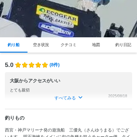
釣り船
空き状況
クチコミ
地図
釣り日記
5.0
(8件)
大阪からアクセスがいい
とても親切
2025/08/18
すべてみる
釣りもの
西宮・神戸マリーナ発の遊漁船 三優丸（さんゆうまる）でござ
います。 明石海峡をメインに旬の魚種を狙うチャーター便、タイ