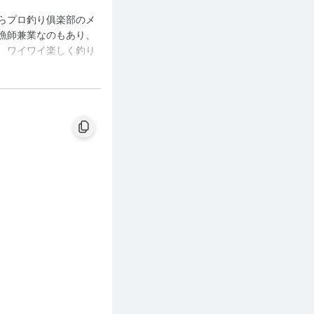
らプロ釣り俱楽部のメ
漁師兼業なのもあり、
、ワイワイ楽しく釣り