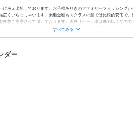
一に考え出船しております。お子様ありきのファミリーフィッシングか
幅広くいらっしゃいます。乗船金額も同クラスの船では比較的安価で、
を多数ご用意させて頂いております。現在リピート率は95%以上なので
ばかりです。お一人様からでもお気軽にお問い合わせ下さい。
すべてみる
ンダー