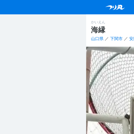
かいえん
海縁
山口県
／
下関市
／
安