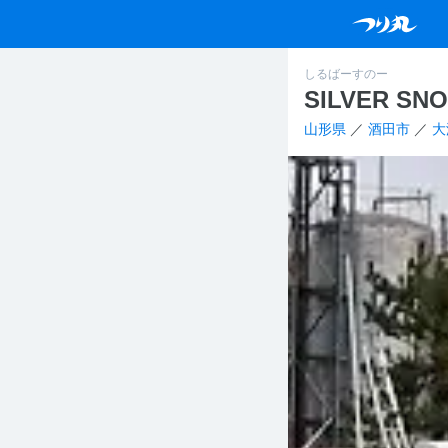
しるばーすのー
SILVER SN
山形県
／
酒田市
／
大