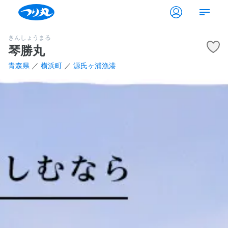
きんしょうまる
琴勝丸
青森県
／
横浜町
／
源氏ヶ浦漁港