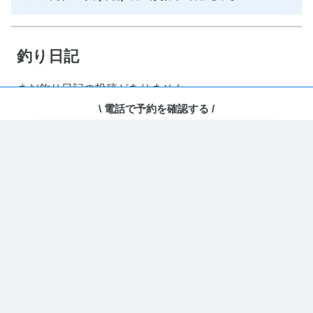
釣り日記
まだ釣り日記の投稿がありません
\ 電話で予約を確認する /
電話で予約・相談する
ホーム
›
ユーザーページ
どのコードを取得しますか？
埋め込み用コードを取得
カレンダー型(PC表示に最適)
PC・スマホ両方がデフォルトでカレンダー
URLをコピー
表示となります。
埋め込み用コードを取得
リスト型(スマホ表示に最適)