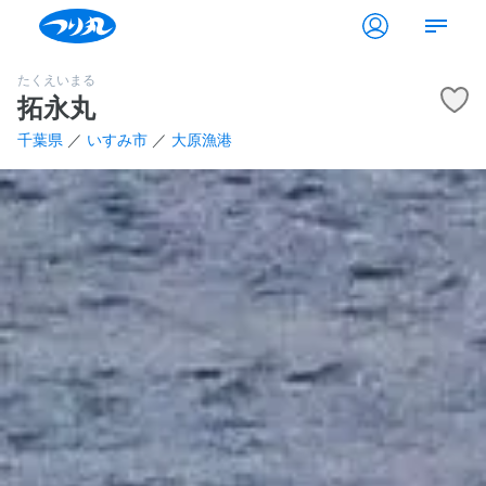
たくえいまる
拓永丸
千葉県
／
いすみ市
／
大原漁港