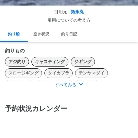
引用元 :
拓永丸
引用についての考え方
釣り船
空き状況
釣り日記
釣りもの
アジ釣り
キャスティング
ジギング
スロージギング
タイカブラ
テンヤマダイ
ヒラメ釣り
ボートシーバス
すべてみる
根魚釣り
青物キャスティング
青物ジギング
予約状況カレンダー
外房、大原港でルアー釣り船を始めて、25年目になる新進気鋭の
フィッシングボートです