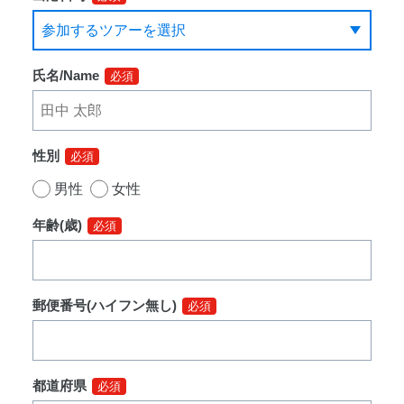
氏名/Name
必須
性別
必須
男性
女性
年齢(歳)
必須
郵便番号(ハイフン無し)
必須
都道府県
必須