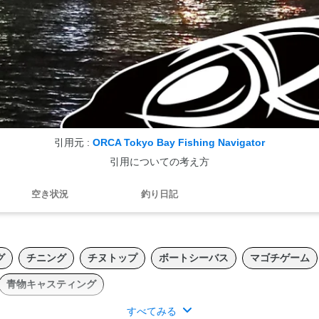
引用元 :
ORCA Tokyo Bay Fishing Navigator
引用についての考え方
空き状況
釣り日記
グ
チニング
チヌトップ
ボートシーバス
マゴチゲーム
青物キャスティング
すべてみる
ィッシングシーンを目指して、日々奮闘中！！ぜひご利用下さい。