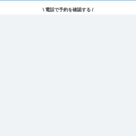
\ 電話で予約を確認する /
稿がありません
電話で予約・相談する
どのコードを取得しますか？
埋め込み用コードを取得
カレンダー型(PC表示に最適)
PC・スマホ両方がデフォルトでカレンダー表示
URLをコピー
となります。
埋め込み用コードを取得
リスト型(スマホ表示に最適)
PC・スマホ両方がデフォルトでリスト表示とな
ります。
埋め込み用コードを取得