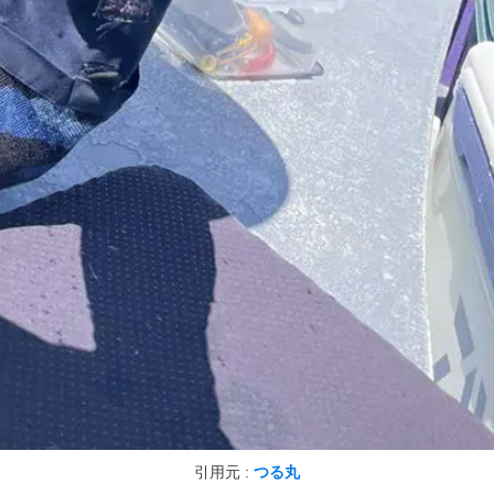
引用元 :
つる丸