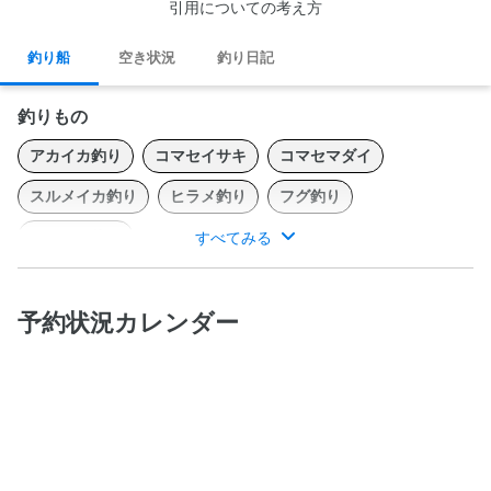
引用についての考え方
釣り船
空き状況
釣り日記
釣りもの
アカイカ釣り
コマセイサキ
コマセマダイ
スルメイカ釣り
ヒラメ釣り
フグ釣り
ヤリイカ釣り
すべてみる
釣り船つる丸では、安全を第一に考えお客様一人一人が楽しめる
よう心がけています。
予約状況カレンダー