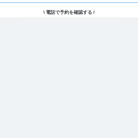
\ 電話で予約を確認する /
ホーム
›
ユーザーページ
電話で予約・相談する
どのコードを取得しますか？
埋め込み用コードを取得
カレンダー型(PC表示に最適)
PC・スマホ両方がデフォルトでカレンダー
URLをコピー
表示となります。
埋め込み用コードを取得
リスト型(スマホ表示に最適)
PC・スマホ両方がデフォルトでリスト表示
となります。
埋め込み用コードを取得